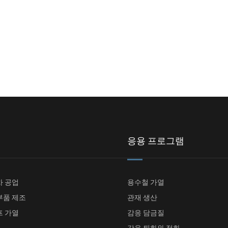
응용 프로그램
차 공업
용수철 가열
부품 제조
관재 생산
프 가열
감응 담금질
감응 퇴화와 정화