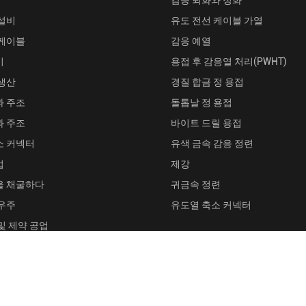
설비
유도 전선 케이블 가열
 케이블
감응 예열
기
용접 후 감응열 처리(PWHT)
생산
경질 합금 정 용접
과 주조
돌톱날 정 용접
과 주조
바이트 드릴 용접
소 커넥터
유색 금속 감응 정련
업
제강
을 채굴하다
귀금속 정련
우주
유도열 축소 커넥터
및 제약 공업