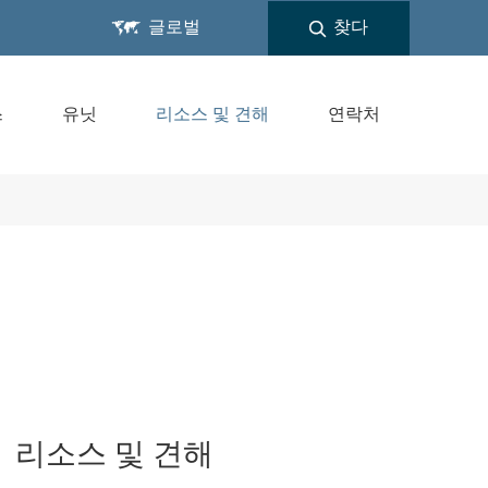

글로벌
찾다
스
유닛
리소스 및 견해
연락처
리소스 및 견해