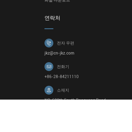
연락처

전자 우편
jkz@cn-jkz.com

전화기
+86-28-84211110

소재지
NO. 688th South Baoguang Road,
Xindu District, Chengdu City,
Sichuan Province, China