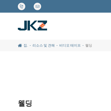


집.
리소스 및 견해
비디오 테이프
웰딩
웰딩