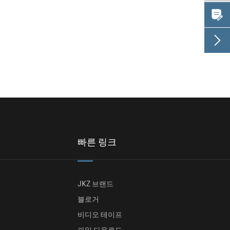


빠른 링크
JKZ 브랜드
블로거
비디오 테이프
파일 다운로드