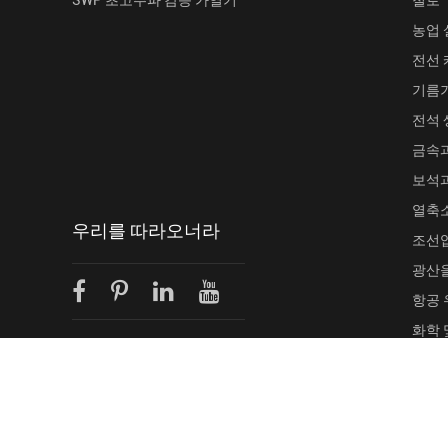
농업 
전선
기름
전석 
금속
보석
열축
우리를 따라오너라
조선
광산
항공 
화학 