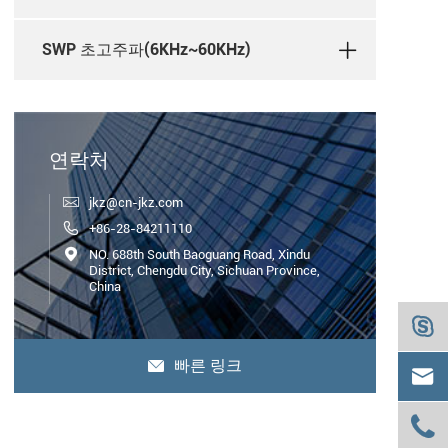
SWP 초고주파(6KHz~60KHz)
연락처

jkz@cn-jkz.com

+86-28-84211110

NO. 688th South Baoguang Road, Xindu
District, Chengdu City, Sichuan Province,
China

빠른 링크


