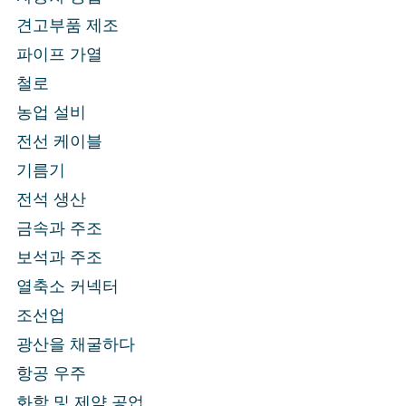
견고부품 제조
파이프 가열
철로
농업 설비
전선 케이블
기름기
전석 생산
금속과 주조
보석과 주조
열축소 커넥터
조선업
광산을 채굴하다
항공 우주
화학 및 제약 공업