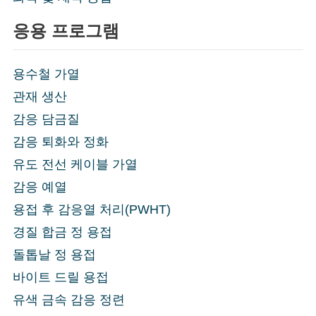
응용 프로그램
용수철 가열
관재 생산
감응 담금질
감응 퇴화와 정화
유도 전선 케이블 가열
감응 예열
용접 후 감응열 처리(PWHT)
경질 합금 정 용접
돌톱날 정 용접
바이트 드릴 용접
유색 금속 감응 정련