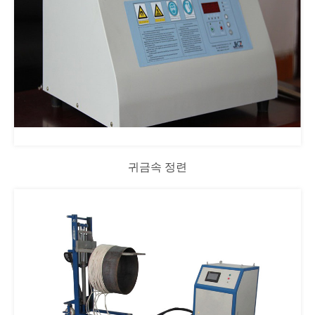
귀금속 정련