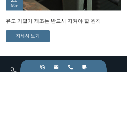
Mar
유도 가열기 제조는 반드시 지켜야 할 원칙
자세히 보기




우리한테 전화해.:
+86-28-84211110
이메일 보내기:
jkz@cn-jkz.com
NO. 688th South Baoguang Road, Xindu District, Chengdu
City, Sichuan Province, China
생산품