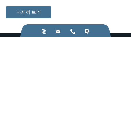
자세히 보기




우리한테 전화해.:
+86-28-84211110
이메일 보내기:
jkz@cn-jkz.com
NO. 688th South Baoguang Road, Xindu District, Chengdu
City, Sichuan Province, China
생산품
유닛
리소스 및 견해