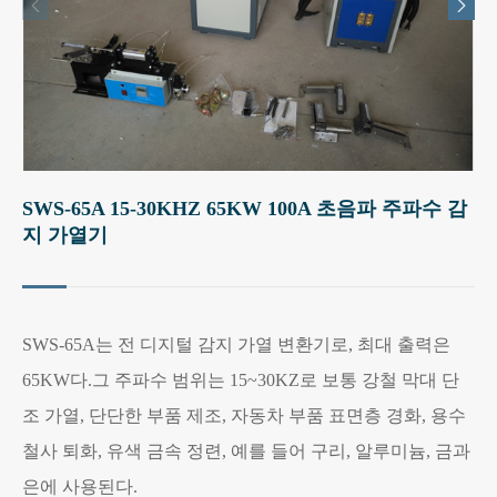


SWS-65A 15-30KHZ 65KW 100A 초음파 주파수 감
지 가열기
SWS-65A는 전 디지털 감지 가열 변환기로, 최대 출력은
65KW다.그 주파수 범위는 15~30KZ로 보통 강철 막대 단
조 가열, 단단한 부품 제조, 자동차 부품 표면층 경화, 용수
철사 퇴화, 유색 금속 정련, 예를 들어 구리, 알루미늄, 금과
은에 사용된다.