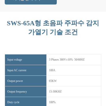
SWS-65A형 초음파 주파수 감지
가열기 기술 조건
Input voltage
3 Phases 380V±10% 50/60HZ
Input AC current
100A
Output power
65KW
Output frequency
15-30KHZ
Duty cycle
100%