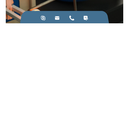




22
Mar
유도 가열기 제조는 반드시 지켜야 할 원칙
자세히 보기
우리한테 전화해.: