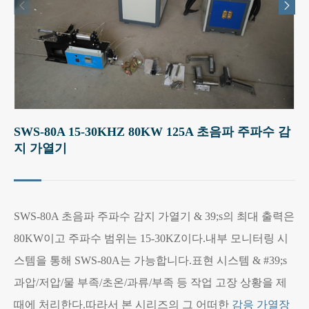


SWS-80A 15-30KHZ 80KW 125A 초음파 주파수 감
지 가열기
SWS-80A 초음파 주파수 감지 가열기 & 39;s의 최대 출력은
80KW이고 주파수 범위는 15-30KZ이다.내부 모니터링 시
스템을 통해 SWS-80A는 가능합니다.표현 시스템 & #39;s
과압/저압/물 부족/초온/과류/부족 등 작업 고장 상황을 제
때에 처리한다.따라서 본 시리즈의 그 어떠한
감응 가열장