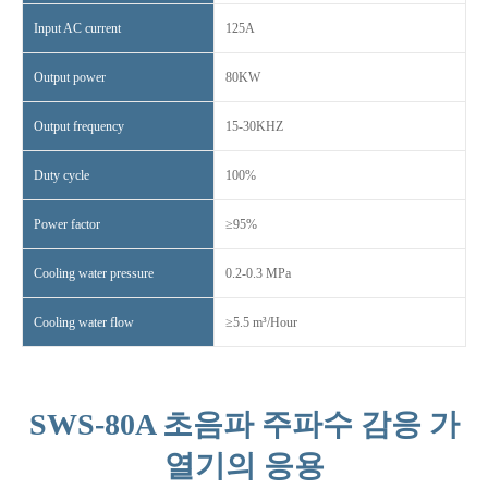
Input AC current
125A
Output power
80KW
Output frequency
15-30KHZ
Duty cycle
100%
Power factor
≥95%
Cooling water pressure
0.2-0.3 MPa
Cooling water flow
≥5.5 m³/Hour
SWS-80A 초음파 주파수 감응 가
열기의 응용