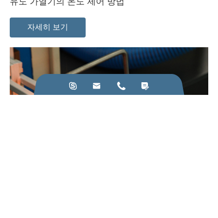
유도 가열기의 온도 제어 방법
자세히 보기




22
Mar
유도 가열기 제조는 반드시 지켜야 할 원칙