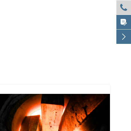


