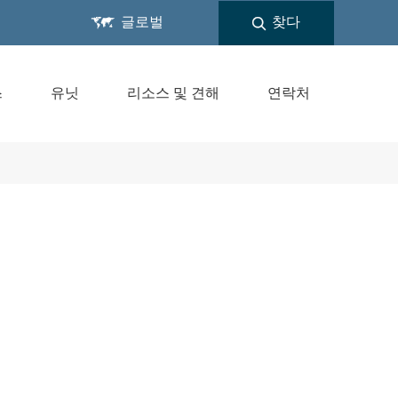

글로벌
찾다
스
유닛
리소스 및 견해
연락처