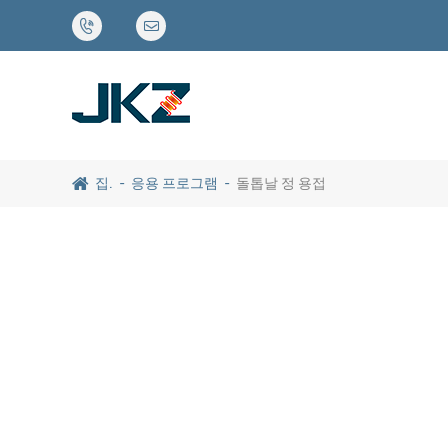


집.
응용 프로그램
돌톱날 정 용접