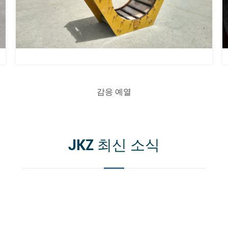
감응 예열
JKZ 최신 소식