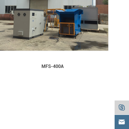
MFS-400A

