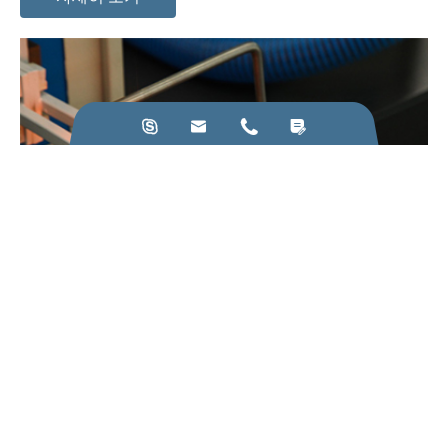




22
Mar
유도 가열기 제조는 반드시 지켜야 할 원칙
자세히 보기